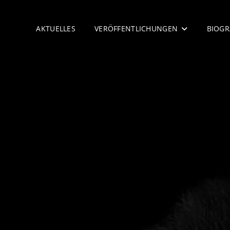
AKTUELLES
VERÖFFENTLICHUNGEN
BIOGR